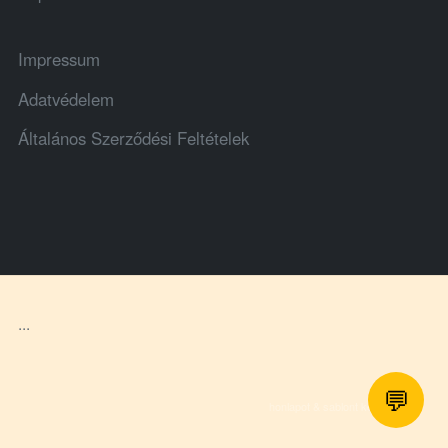
Impressum
Adatvédelem
Általános Szerződési Feltételek
...
💬
honlapot & sablont készítette