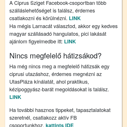
A Ciprus Sziget Facebook-csoportban több
szálláslehetőséget is találsz, érdemes
csatlakozni és körülnézni.
LINK
Ha mégis Larnacát választod, akkor egy kedves
magyar szállásadó hangulatos, pici lakását
ajánlom figyelmedbe itt:
LINK
Nincs megfelelő hátizsákod?
Ha még nincs meg a megfelelő hátizsák egy
ciprusi utazáshoz, érdemes megnézni az
UtasPláza kínálatát, ahol praktikus,
kézipoggyász-barát megoldásokat is találsz.
LINK
Ha további hasznos tippeket, tapasztalatokat
szeretnél, csatlakozz aktív FB
csoportunkhoz,
kattints IDE