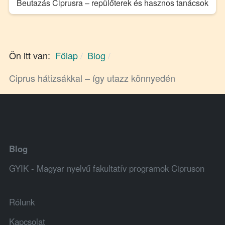
Beutazás Ciprusra – repülőterek és hasznos tanácsok
Ön itt van:
Főlap
Blog
Ciprus hátizsákkal – így utazz könnyedén
Blog
GYIK - Magyar nyelvű fakultatív programok Cipruson
Rólunk
Kapcsolat