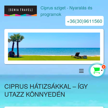
Ciprus sziget
- Nyaralás és
programok
+36(30)9611560
0
CIPRUS HÁTIZSÁKKAL – ÍGY
UTAZZ KÖNNYEDÉN