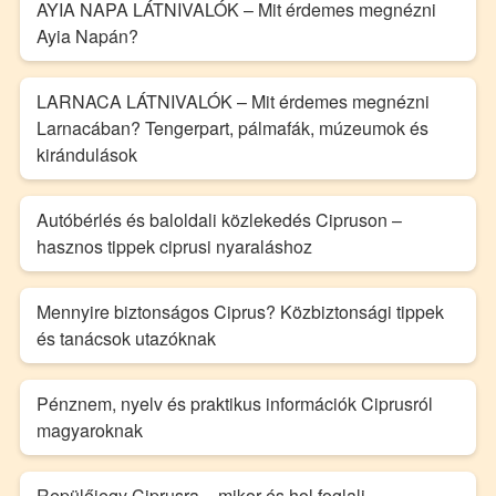
AYIA NAPA LÁTNIVALÓK – Mit érdemes megnézni
Ayia Napán?
LARNACA LÁTNIVALÓK – Mit érdemes megnézni
Larnacában? Tengerpart, pálmafák, múzeumok és
kirándulások
Autóbérlés és baloldali közlekedés Cipruson –
hasznos tippek ciprusi nyaraláshoz
Mennyire biztonságos Ciprus? Közbiztonsági tippek
és tanácsok utazóknak
Pénznem, nyelv és praktikus információk Ciprusról
magyaroknak
Repülőjegy Ciprusra – mikor és hol foglalj