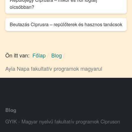
olcsóbban?
Beutazás Ciprusra – repülőterek és hasznos tanácsok
Ön itt van:
Főlap
Blog
Ayia Napa fakultatív programok magyarul
Blog
GYIK - Magyar nyelvű fakultatív programok Cipruson