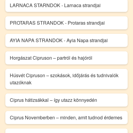
LARNACA STARNDOK - Larnaca strandjai
PROTARAS STRANDOK - Protaras strandjai
AYIA NAPA STRANDOK - Ayia Napa strandjai
Horgászat Cipruson – partról és hajóról
Húsvét Cipruson – szokások, időjárás és tudnivalók
utazóknak
Ciprus hátizsákkal – így utazz könnyedén
Ciprus Novemberben – minden, amit tudnod érdemes