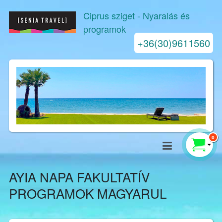
Ciprus sziget
- Nyaralás és
programok
+36(30)9611560
0
AYIA NAPA FAKULTATÍV
PROGRAMOK MAGYARUL