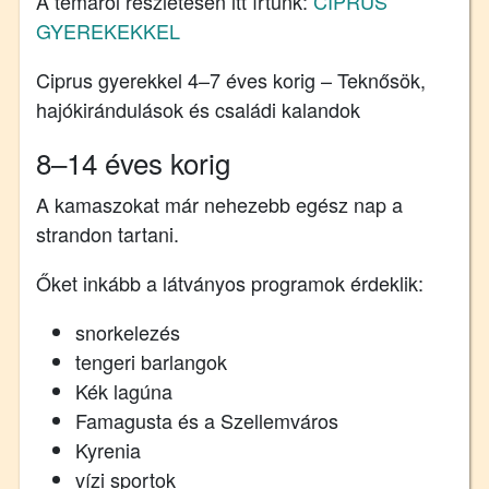
A témáról részletesen itt írtunk:
CIPRUS
GYEREKEKKEL
Ciprus gyerekkel 4–7 éves korig – Teknősök,
hajókirándulások és családi kalandok
8–14 éves korig
A kamaszokat már nehezebb egész nap a
strandon tartani.
Őket inkább a látványos programok érdeklik:
snorkelezés
tengeri barlangok
Kék lagúna
Famagusta és a Szellemváros
Kyrenia
vízi sportok