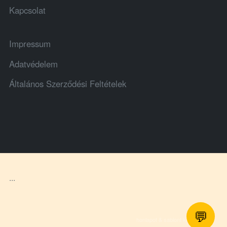
Kapcsolat
Impressum
Adatvédelem
Általános Szerződési Feltételek
...
💬
honlapot & sablont készítette