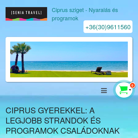
Ciprus sziget
- Nyaralás és
programok
+36(30)9611560
0
CIPRUS GYEREKKEL: A
LEGJOBB STRANDOK ÉS
PROGRAMOK CSALÁDOKNAK