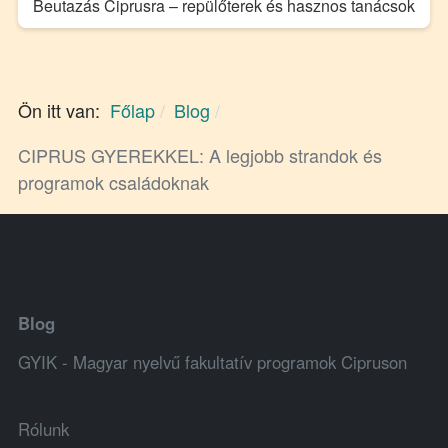
Beutazás Ciprusra – repülőterek és hasznos tanácsok
Ön itt van:
Főlap
Blog
CIPRUS GYEREKKEL: A legjobb strandok és
programok családoknak
Blog
GYIK - Magyar nyelvű fakultatív programok Cipruson
Rólunk