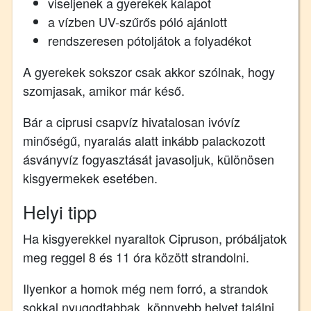
viseljenek a gyerekek kalapot
a vízben UV-szűrős póló ajánlott
rendszeresen pótoljátok a folyadékot
A gyerekek sokszor csak akkor szólnak, hogy
szomjasak, amikor már késő.
Bár a ciprusi csapvíz hivatalosan ivóvíz
minőségű, nyaralás alatt inkább palackozott
ásványvíz fogyasztását javasoljuk, különösen
kisgyermekek esetében.
Helyi tipp
Ha kisgyerekkel nyaraltok Cipruson, próbáljatok
meg reggel 8 és 11 óra között strandolni.
Ilyenkor a homok még nem forró, a strandok
sokkal nyugodtabbak, könnyebb helyet találni,