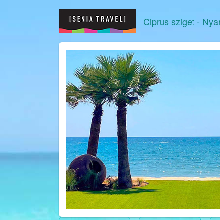
Ciprus sziget
- Nya