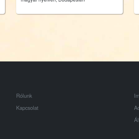
Rólunk
I
Kapcsolat
A
Ál