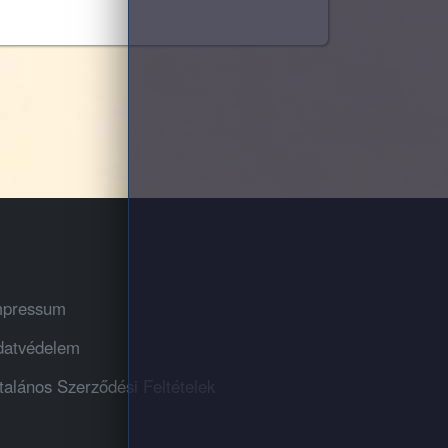
mpressum
datvédelem
talános Szerződési Feltételek