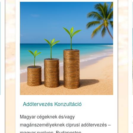
Adótervezés Konzultáció
Magyar cégeknek és/vagy
magánszemélyeknek ciprusi adótervezés –
magyar nyelven, Budapesten