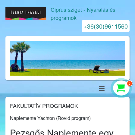
Ciprus sziget
- Nyaralás és
programok
+36(30)9611560
0
FAKULTATÍV PROGRAMOK
Naplemente Yachton (Rövid program)
Pezsgős Naplemente egy