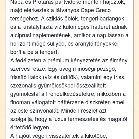
Napa és Protaras partvidéke mentén hajóztok,
majd elérkeztek a látványos Cape Greco
térségéhez. A sziklás öblök, tengeri barlangok
és a kristálytiszta víz különleges hátteret adnak
a ciprusi naplementének, amikor a nap lassan a
horizont mögé süllyed, és aranyló fényekkel
borítja be a tengert.
A fedélzeten a prémium kényeztetés az élmény
szerves része. Egy üveg minőségi pezsgő,
frissítő italok (víz és üdítők), valamint egy friss,
szezonális gyümölcsökből összeállított
gyümölcstál áll rendelkezésetekre, miközben a
finoman válogatott háttérzene diszkréten emeli
az este színvonalát. Minden részlet azt
szolgálja, hogy a luxus természetes és magától
értetődő legyen.
A hajóút végén visszatértek a kikötőbe,