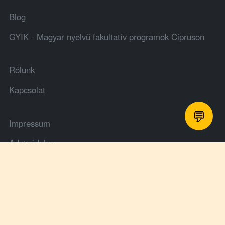
Blog
GYIK - Magyar nyelvű fakultatív programok Cipruson
Rólunk
Kapcsolat
💬
Impressum
Adatvédelem
Általános Szerződési Feltételek