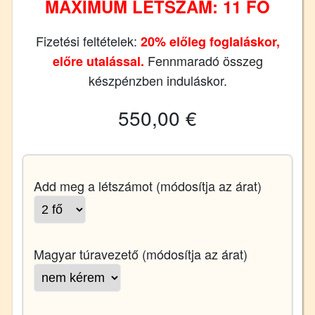
MAXIMUM LÉTSZÁM: 11 FŐ
Fizetési feltételek:
20% előleg foglaláskor,
Fennmaradó összeg
előre utalással.
készpénzben induláskor.
550,00 €
Add meg a létszámot (módosítja az árat)
Magyar túravezető (módosítja az árat)