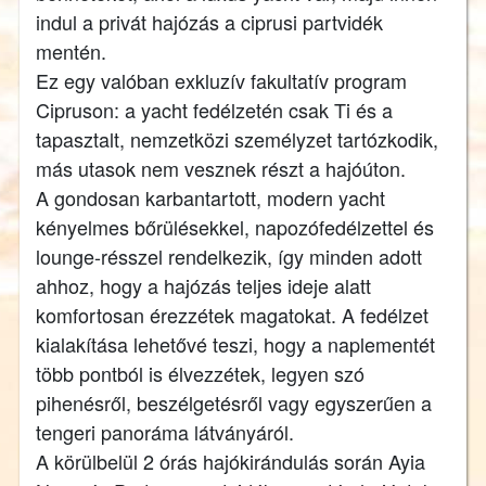
indul a privát hajózás a ciprusi partvidék
mentén.
Ez egy valóban exkluzív fakultatív program
Cipruson: a yacht fedélzetén csak Ti és a
tapasztalt, nemzetközi személyzet tartózkodik,
más utasok nem vesznek részt a hajóúton.
A gondosan karbantartott, modern yacht
kényelmes bőrülésekkel, napozófedélzettel és
lounge-résszel rendelkezik, így minden adott
ahhoz, hogy a hajózás teljes ideje alatt
komfortosan érezzétek magatokat. A fedélzet
kialakítása lehetővé teszi, hogy a naplementét
több pontból is élvezzétek, legyen szó
pihenésről, beszélgetésről vagy egyszerűen a
tengeri panoráma látványáról.
A körülbelül 2 órás hajókirándulás során Ayia