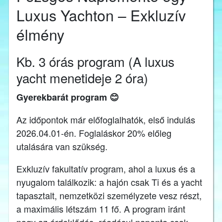
Luxus Yachton – Exkluzív
élmény
Kb. 3 órás program (A luxus
yacht menetideje 2 óra)
Gyerekbarát program 😊
Az időpontok már előfoglalhatók, első indulás
2026.04.01-én. Foglaláskor 20% előleg
utalására van szükség.
Exkluzív fakultatív program, ahol a luxus és a
nyugalom találkozik: a hajón csak Ti és a yacht
tapasztalt, nemzetközi személyzete vesz részt,
a maximális létszám 11 fő. A program iránt
nagy az érdeklődés, ráadásul naponta csak