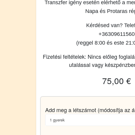
Transzfer igény esetén elérhető a m
Napa és Protaras ré
Kérdésed van? Telef
+36309611560
(reggel 8:00 és este 21:
Fizetési feltételek: Nincs előleg foglalá
utalással vagy készpénzben
75,00 €
Add meg a létszámot (módosítja az á
1 gyerek