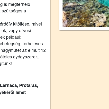
ag is megterhelő
t szükséges a
rdőív kitöltése, mivel
nek, vagy orvosi
nek például:
rbetegség, terheléses
 nagyműtét az elmúlt 12
öteles gyógyszerek.
ítünk!
Larnaca, Protaras,
yékéről lehet