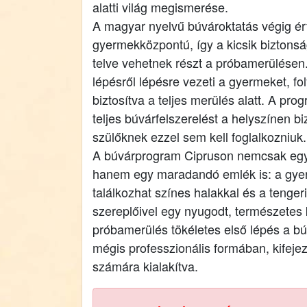
alatti világ megismerése.
A magyar nyelvű búvároktatás végig ér
gyermekközpontú, így a kicsik biztons
telve vehetnek részt a próbamerülésen.
lépésről lépésre vezeti a gyermeket, fo
biztosítva a teljes merülés alatt. A p
teljes búvárfelszerelést a helyszínen biz
szülőknek ezzel sem kell foglalkozniuk.
A búvárprogram Cipruson nemcsak egy
hanem egy maradandó emlék is: a gyer
találkozhat színes halakkal és a tenger
szereplőivel egy nyugodt, természetes
próbamerülés tökéletes első lépés a bú
mégis professzionális formában, kifeje
számára kialakítva.