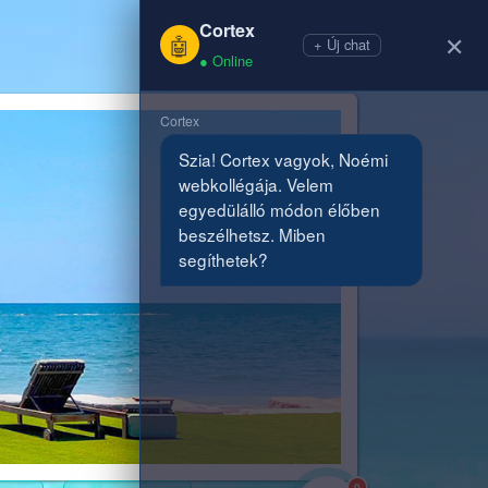
Cortex
+36(30)9611560
✕
🤖
+ Új chat
● Online
Cortex
Szia! Cortex vagyok, Noémi 
webkollégája. Velem 
egyedülálló módon élőben 
beszélhetsz. Miben 
segíthetek?
0