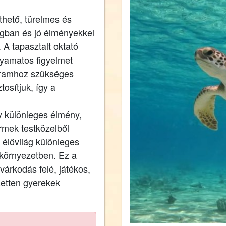
thető, türelmes és
ágban és jó élményekkel
 A tapasztalt oktató
lyamatos figyelmet
rogramhoz szükséges
tosítjuk, így a
 különleges élmény,
mek testközelből
i élővilág különleges
 környezetben. Ez a
várkodás felé, játékos,
zetten gyerekek