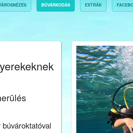
VÁROSNÉZÉS
BÚVÁRKODÁS
EXTRÁK
FACEB
gyerekeknek
erülés
 búvároktatóval