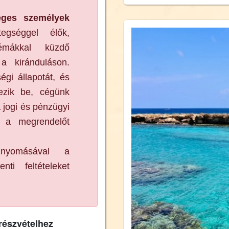
éges személyek
egséggel élők,
lémákkal küzdő
 kiránduláson.
égi állapotát, és
ezik be, cégünk
 jogi és pénzügyi
n a megrendelőt
nyomásával a
ti feltételeket
részvételhez