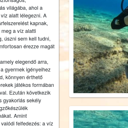
s világába, ahol a
víz alatt lélegezni. A
rfelszerelést kapnak,
meg a víz alatti
, úszni sem kell tudni,
mfortosan érezze magát
 amely elegendő arra,
 a gyermek igényeihez
id, könnyen érthető
erekek játékos formában
al. Ezután következik
os gyakorlás sekély
égzőkészülék
mákat. Amint
valódi felfedezés: a víz