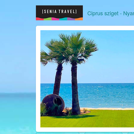
Ciprus sziget
- Nya