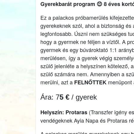
Gyerekbarát program 😊 8 éves kort
Ez a palackos próbamerülés kifejezett
gyerekeknek szól, ahol a biztonság és 
legfontosabb. Úszni nem szükséges tud
hogy a gyermek ne féljen a víztől. A p
gyermek és egy búvároktató 1:1 arányb
merülésen, így a gyerek végig személy
szülő jelenléte a helyszínen kötelező,
szülő számára nem. Amennyiben a szül
merülni, azt a
menüpont a
FELNŐTTEK
Ára: 7
5 €
/ gyerek
(Transzfer igény e
Helyszín: Protaras
vendégeknek Ayia Napa és Protaras ré
A palackos merülés gyerekeknek egy b