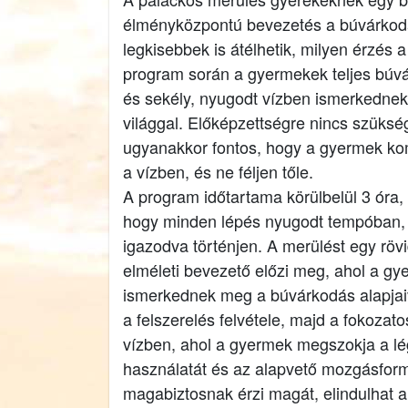
élményközpontú bevezetés a búvárkodá
legkisebbek is átélhetik, milyen érzés a 
program során a gyermekek teljes búvá
és sekély, nyugodt vízben ismerkednek 
világgal. Előképzettségre nincs szükség
ugyanakkor fontos, hogy a gyermek ko
a vízben, és ne féljen tőle.
A program időtartama körülbelül 3 óra,
hogy minden lépés nyugodt tempóban,
igazodva történjen. A merülést egy röv
elméleti bevezető előzi meg, ahol a gy
ismerkednek meg a búvárkodás alapjaiv
a felszerelés felvétele, majd a fokozat
vízben, ahol a gyermek megszokja a l
használatát és az alapvető mozgásfor
magabiztosnak érzi magát, elindulhat a 