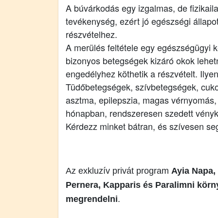
A búvárkodás egy izgalmas, de fizikail
tevékenység, ezért jó egészségi állapo
részvételhez.
A merülés feltétele egy egészségügyi ké
bizonyos betegségek kizáró okok lehet
engedélyhez köthetik a részvételt. Ilye
Tüdőbetegségek, szívbetegségek, cuko
asztma, epilepszia, magas vérnyomás,
hónapban, rendszeresen szedett vényk
Kérdezz minket bátran, és szívesen seg
Az exkluzív privát program
Ayia Napa, 
Pernera, Kapparis és Paralimni körn
megrendelni
.