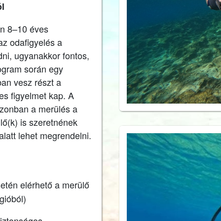
ól
en 8–10 éves
az odafigyelés a
ni, ugyanakkor fontos,
rogram során egy
an vesz részt a
es figyelmet kap. A
 azonban a merülés a
ő(k) is szeretnének
latt lehet megrendelni.
setén elérhető a merülő
gióból)
iztonságos,