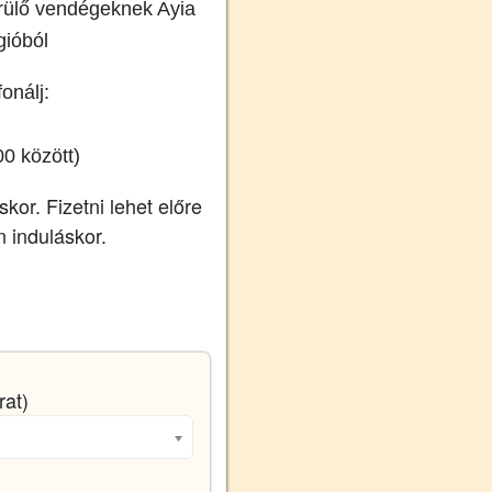
erülő vendégeknek Ayia
gióból
onálj:
00 között)
skor. Fizetni lehet előre
 induláskor.
rat)