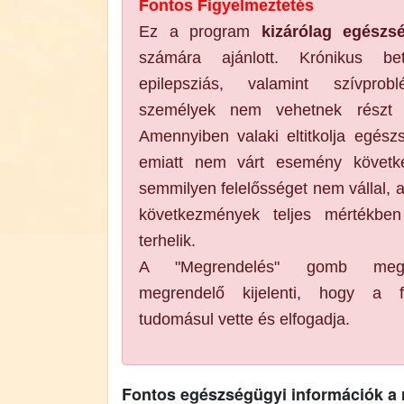
Fontos Figyelmeztetés
Ez a program
kizárólag egészs
számára ajánlott. Krónikus bet
epilepsziás, valamint szívprob
személyek nem vehetnek részt a
Amennyiben valaki eltitkolja egészs
emiatt nem várt esemény követk
semmilyen felelősséget nem vállal, a
következmények teljes mértékbe
terhelik.
A "Megrendelés" gomb meg
megrendelő kijelenti, hogy a fen
tudomásul vette és elfogadja.
Fontos egészségügyi információk a 