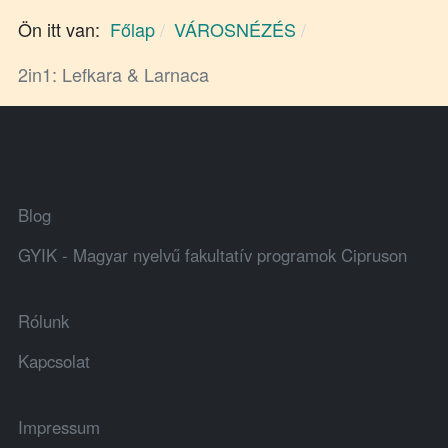
Ön itt van:
Főlap
VÁROSNÉZÉS
2in1: Lefkara & Larnaca
Blog
GYIK - Magyar nyelvű fakultatív programok Cipruson
Rólunk
Kapcsolat
Impressum