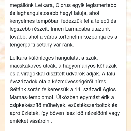
megállónk Lefkara, Ciprus egyik legismertebb
és leghangulatosabb hegyi faluja, ahol
kényelmes tempóban fedezzük fel a település
legszebb részeit. Innen Larnacába utazunk
tovább, ahol a város történelmi központja és a
tengerparti sétány vár ránk.
Lefkara különleges hangulatát a szűk,
macskaköves utcák, a hagyományos kőházak
és a virágokkal díszített udvarok adják. A falu
évszázadok óta a kézművességéről híres.
Sétánk során felkeressük a 14. századi Agios
Mamas-templomot. Útközben egymást érik a
csipkekészítő műhelyek, ezüstékszerboltok és
apró üzletek, így bőven lesz idő nézelődni vagy
emléket vásárolni.