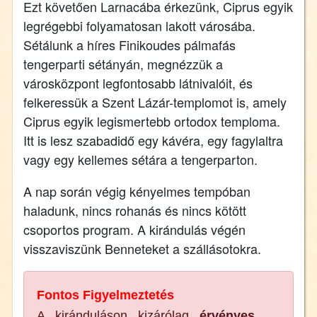
Ezt követően Larnacába érkezünk, Ciprus egyik
legrégebbi folyamatosan lakott városába.
Sétálunk a híres Finikoudes pálmafás
tengerparti sétányán, megnézzük a
városközpont legfontosabb látnivalóit, és
felkeressük a Szent Lázár-templomot is, amely
Ciprus egyik legismertebb ortodox temploma.
Itt is lesz szabadidő egy kávéra, egy fagylaltra
vagy egy kellemes sétára a tengerparton.
A nap során végig kényelmes tempóban
haladunk, nincs rohanás és nincs kötött
csoportos program. A kirándulás végén
visszaviszünk Benneteket a szállásotokra.
Fontos Figyelmeztetés
A kiránduláson kizárólag
érvényes