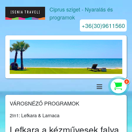
Ciprus sziget
- Nyaralás és
programok
+36(30)9611560
0
VÁROSNÉZŐ PROGRAMOK
2in1: Lefkara & Larnaca
Lefkara a kézművesek falva