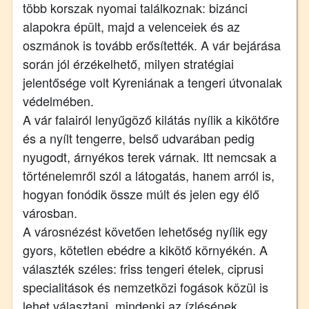
több korszak nyomai találkoznak: bizánci
alapokra épült, majd a velenceiek és az
oszmánok is tovább erősítették. A vár bejárása
során jól érzékelhető, milyen stratégiai
jelentősége volt Kyreniának a tengeri útvonalak
védelmében.
A vár falairól lenyűgöző kilátás nyílik a kikötőre
és a nyílt tengerre, belső udvarában pedig
nyugodt, árnyékos terek várnak. Itt nemcsak a
történelemről szól a látogatás, hanem arról is,
hogyan fonódik össze múlt és jelen egy élő
városban.
A városnézést követően lehetőség nyílik egy
gyors, kötetlen ebédre a kikötő környékén. A
választék széles: friss tengeri ételek, ciprusi
specialitások és nemzetközi fogások közül is
lehet választani, mindenki az ízlésének