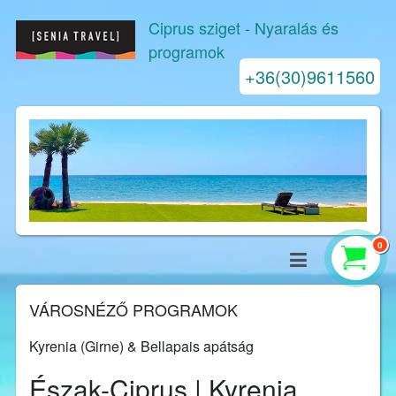
Ciprus sziget
- Nyaralás és
programok
+36(30)9611560
0
VÁROSNÉZŐ PROGRAMOK
Kyrenia (Girne) & Bellapais apátság
Észak-Ciprus | Kyrenia