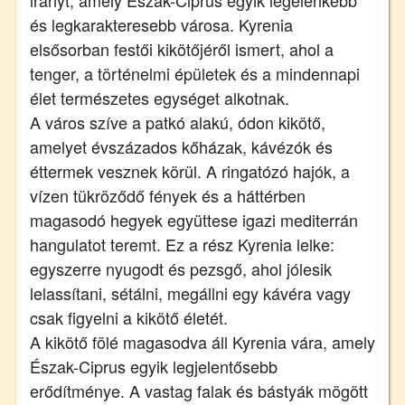
és legkarakteresebb városa. Kyrenia
elsősorban festői kikötőjéről ismert, ahol a
tenger, a történelmi épületek és a mindennapi
élet természetes egységet alkotnak.
A város szíve a patkó alakú, ódon kikötő,
amelyet évszázados kőházak, kávézók és
éttermek vesznek körül. A ringatózó hajók, a
vízen tükröződő fények és a háttérben
magasodó hegyek együttese igazi mediterrán
hangulatot teremt. Ez a rész Kyrenia lelke:
egyszerre nyugodt és pezsgő, ahol jólesik
lelassítani, sétálni, megállni egy kávéra vagy
csak figyelni a kikötő életét.
A kikötő fölé magasodva áll Kyrenia vára, amely
Észak-Ciprus egyik legjelentősebb
erődítménye. A vastag falak és bástyák mögött