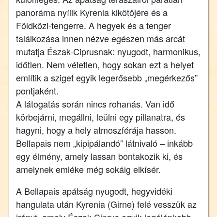
panoráma nyílik Kyrenia kikötőjére és a
Földközi-tengerre. A hegyek és a tenger
találkozása innen nézve egészen más arcát
mutatja Észak-Ciprusnak: nyugodt, harmonikus,
időtlen. Nem véletlen, hogy sokan ezt a helyet
említik a sziget egyik legerősebb „megérkezős”
pontjaként.
A látogatás során nincs rohanás. Van idő
körbejárni, megállni, leülni egy pillanatra, és
hagyni, hogy a hely atmoszférája hasson.
Bellapais nem „kipipálandó” látnivaló – inkább
egy élmény, amely lassan bontakozik ki, és
amelynek emléke még sokáig elkísér.
A Bellapais apátság nyugodt, hegyvidéki
hangulata után Kyrenia (Girne) felé vesszük az
irányt, amely Észak-Ciprus egyik legélénkebb