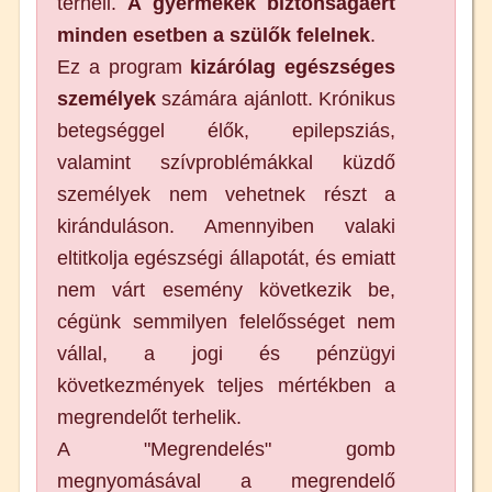
terheli.
A
gyermekek biztonságáért
minden esetben a szülők felelnek
.
Ez a program
kizárólag egészséges
személyek
számára ajánlott. Krónikus
betegséggel élők, epilepsziás,
valamint szívproblémákkal küzdő
személyek nem vehetnek részt a
kiránduláson. Amennyiben valaki
eltitkolja egészségi állapotát, és emiatt
nem várt esemény következik be,
cégünk semmilyen felelősséget nem
vállal, a jogi és pénzügyi
következmények teljes mértékben a
megrendelőt terhelik.
A "Megrendelés" gomb
megnyomásával a megrendelő