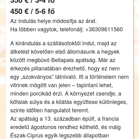
450 € / 5-6 fő
Az indulás helye módosítja az árat.
Ha többen vagytok, telefonálj: +36309611560
A kirándulás a szállásotoktól indul, majd az
átkelést követően első állomásunk a hegyek
között megbúvó Bellapais apátság. Már az
érkezés pillanatában érezhető, hogy ez nem
egy „szokványos” látnivaló. Itt a történelem nem
vitrinek mögött van jelen – tapintani lehet,
minden porcikád érzi. A környezet csendje, a
kőfalak súlya és a kilátás együttese különleges,
szinte időtlen hangulatot teremt.
Az apátság a 13. században épült, a francia
eredetű ágostonos rendhez köthető, és máig
Észak-Ciprus egyik legszebb állapotban