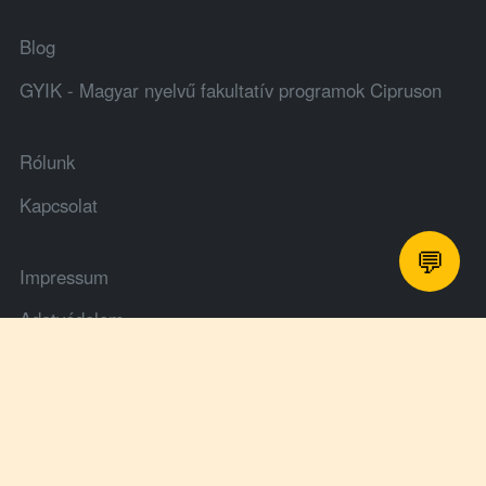
Blog
GYIK - Magyar nyelvű fakultatív programok Cipruson
Rólunk
Kapcsolat
💬
Impressum
Adatvédelem
Általános Szerződési Feltételek