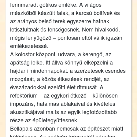
fennmaradt gótikus emléke. A világos
mészkőből készült falak, a karcsú boltívek és
az arányos belső terek egyszerre hatnak
letisztultnak és fenségesnek. Nem hivalkodó,
mégis lenyűgöző – pontosan ettől válik igazán
emlékezetessé.
A kolostor központi udvara, a kerengő, az
apátság lelke. Itt állva könnyű elképzelni a
hajdani mindennapokat: a szerzetesek csendes
mozgását, a közös étkezések rendjét, az
évszázadokkal ezelőtti élet ritmusát. A
refektórium – az egykori étkező – különösen
impozáns, hatalmas ablakaival és kivételes
akusztikájával ma is az egyik legfotózottabb
része az épületegyüttesnek.
Bellapais azonban nemcsak az építészet miatt
különleges. Az apátság teraszairól páratlan