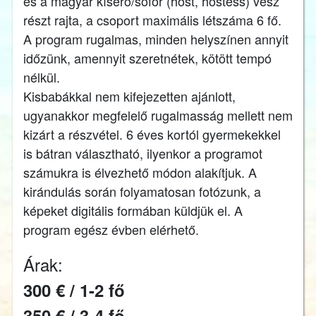
és a magyar kísérő/sofőr (host, hostess) vesz
részt rajta, a csoport maximális létszáma 6 fő.
A program rugalmas, minden helyszínen annyit
időzünk, amennyit szeretnétek, kötött tempó
nélkül.
Kisbabákkal nem kifejezetten ajánlott,
ugyanakkor megfelelő rugalmasság mellett nem
kizárt a részvétel. 6 éves kortól gyermekekkel
is bátran választható, ilyenkor a programot
számukra is élvezhető módon alakítjuk. A
kirándulás során folyamatosan fotózunk, a
képeket digitális formában küldjük el. A
program egész évben elérhető.
Árak:
300 € / 1-2 fő
350 € / 3-4 fő