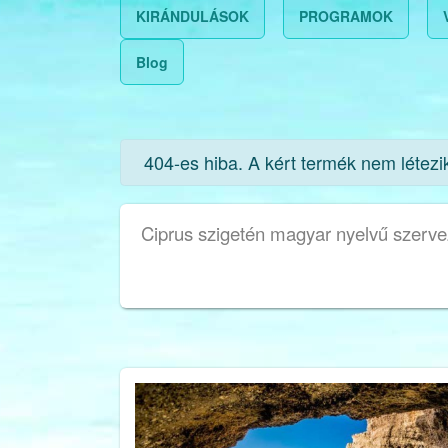
KIRÁNDULÁSOK
PROGRAMOK
Blog
info
404-es hiba. A kért termék nem létezi
Ciprus szigetén magyar nyelvű szerveze