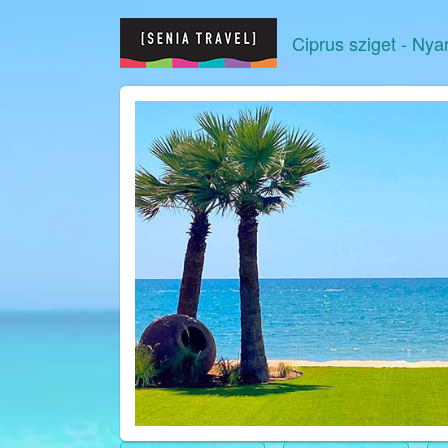
Ciprus sziget
- Nya