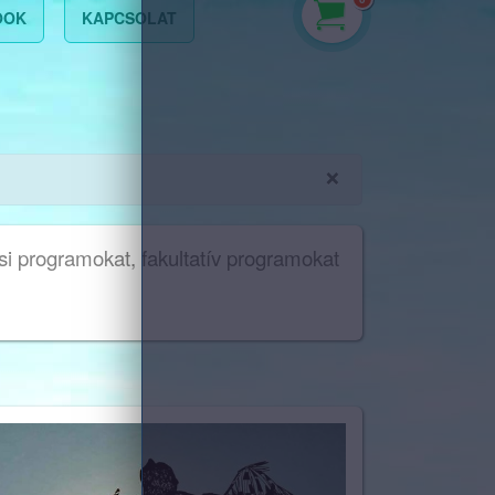
OOK
KAPCSOLAT
×
usi programokat, fakultatív programokat