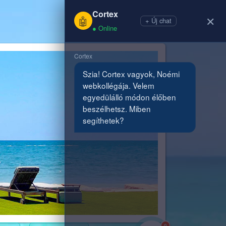
Cortex
+36(30)9611560
✕
🤖
+ Új chat
● Online
Cortex
Szia! Cortex vagyok, Noémi 
webkollégája. Velem 
egyedülálló módon élőben 
beszélhetsz. Miben 
segíthetek?
0