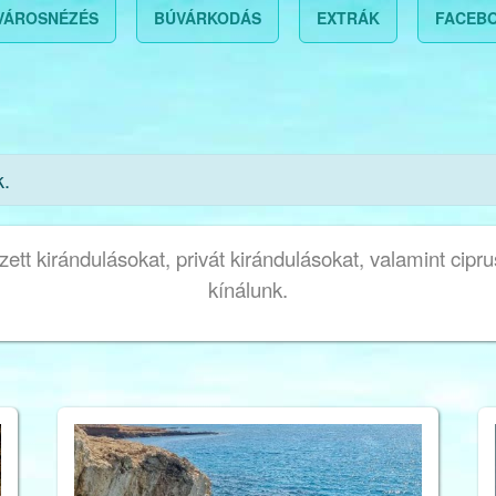
VÁROSNÉZÉS
BÚVÁRKODÁS
EXTRÁK
FACEB
k.
tt kirándulásokat, privát kirándulásokat, valamint cipr
kínálunk.