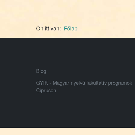
Ön itt van:
Főlap
Blog
GYIK - Magyar nyelvű fakultatív programok
Cipruson