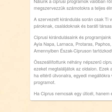
Nálunk a ciprusi programok valóban róla
megszervezzük számotokra a teljes élm
A szervezett kirándulás során csak Ti v
pároknak, családoknak és baráti társas
Ciprusi kirándulásaink és programjain
Ayia Napa, Larnaca, Protaras, Paphos, 
Amennyiben Észak-Cipruson tartózkodtok
Összeállítottunk néhány népszerű cipru
ezeket megtaláljátok az oldalon. Ezek
ha eltérő útvonalra, egyedi megállókra 
programot.
Ha Ciprus nemcsak egy úticél, hanem é