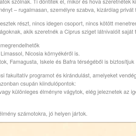
tok szólnak. Ti döntitek el, mikor és hova szeretnétek k
ényt – rugalmasan, személyre szabva, kizárólag privát
esztek részt, nincs idegen csoport, nincs kötött menetr
ágoknak, akik szeretnék a Ciprus sziget látnivalóit saj
k megrendelhetők
Limassol, Nicosia környékéről is.
, Famagusta, Iskele és Bafra térségéből is biztosítjuk 
si fakultatív programot és kirándulást, amelyeket vendé
 azonban csupán kiindulópontok:
vagy különleges élményre vágytok, elég jeleznetek az ig
lmény számotokra, jó helyen jártok.