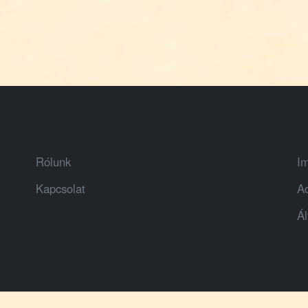
Rólunk
I
Kapcsolat
A
Ál