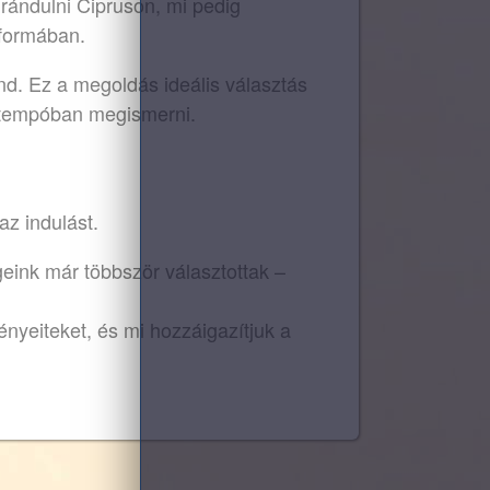
irándulni Cipruson, mi pedig
 formában.
end. Ez a megoldás ideális választás
át tempóban megismerni.
az indulást.
geink már többször választottak –
ényeiteket, és mi hozzáigazítjuk a