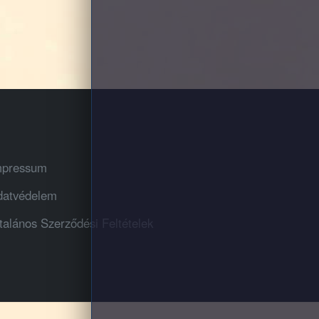
mpressum
datvédelem
talános Szerződési Feltételek