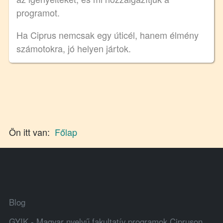
programot.
Ha Ciprus nemcsak egy úticél, hanem élmény
számotokra, jó helyen jártok.
Ön itt van:
Főlap
Blog
GYIK - Magyar nyelvű fakultatív programok Cipruson