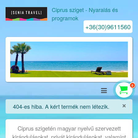
Ciprus sziget
- Nyaralás és
programok
+36(30)9611560
0
×
info
404-es hiba. A kért termék nem létezik.
Ciprus szigetén magyar nyelvű szervezett
kirándulásokat, privát kirándulásokat, valamint