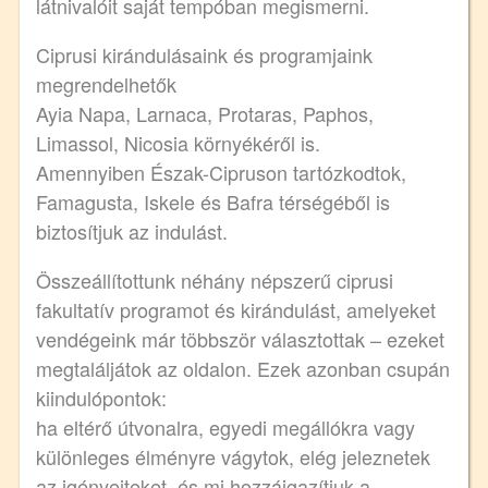
látnivalóit saját tempóban megismerni.
Ciprusi kirándulásaink és programjaink
megrendelhetők
Ayia Napa, Larnaca, Protaras, Paphos,
Limassol, Nicosia környékéről is.
Amennyiben Észak-Cipruson tartózkodtok,
Famagusta, Iskele és Bafra térségéből is
biztosítjuk az indulást.
Összeállítottunk néhány népszerű ciprusi
fakultatív programot és kirándulást, amelyeket
vendégeink már többször választottak – ezeket
megtaláljátok az oldalon. Ezek azonban csupán
kiindulópontok:
ha eltérő útvonalra, egyedi megállókra vagy
különleges élményre vágytok, elég jeleznetek
az igényeiteket, és mi hozzáigazítjuk a