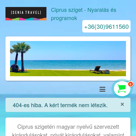
Ciprus sziget
- Nyaralás és
programok
+36(30)9611560
0
×
info
404-es hiba. A kért termék nem létezik.
Ciprus szigetén magyar nyelvű szervezett
kirándulásokat, privát kirándulásokat, valamint