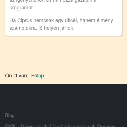
programot.
Ha Ciprus nemcsak egy úticél, hanem élmény
számotokra, jó helyen jártok.
Ön itt van:
Főlap
Blog
GYIK - Magyar nyelvű fakultatív programok Cipruson