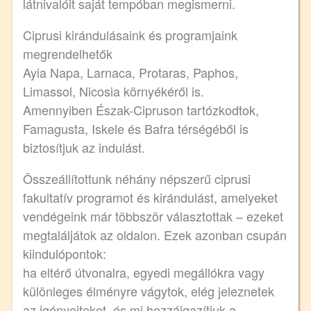
látnivalóit saját tempóban megismerni.
Ciprusi kirándulásaink és programjaink
megrendelhetők
Ayia Napa, Larnaca, Protaras, Paphos,
Limassol, Nicosia környékéről is.
Amennyiben Észak-Cipruson tartózkodtok,
Famagusta, Iskele és Bafra térségéből is
biztosítjuk az indulást.
Összeállítottunk néhány népszerű ciprusi
fakultatív programot és kirándulást, amelyeket
vendégeink már többször választottak – ezeket
megtaláljátok az oldalon. Ezek azonban csupán
kiindulópontok:
ha eltérő útvonalra, egyedi megállókra vagy
különleges élményre vágytok, elég jeleznetek
az igényeiteket, és mi hozzáigazítjuk a