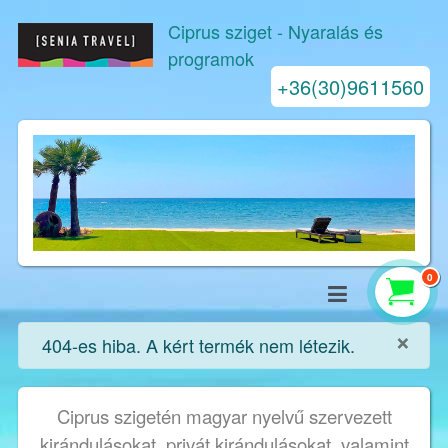
Ciprus sziget
- Nyaralás és
programok
+36(30)9611560
0
×
info
404-es hiba. A kért termék nem létezik.
Ciprus szigetén magyar nyelvű szervezett
kirándulásokat, privát kirándulásokat, valamint