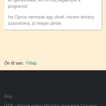
programot.
Ha Ciprus nemcsak egy úticél, hanem élmény
számotokra, jó helyen jártok.
Ön itt van:
Főlap
Blog
GYIK - Magyar nyelvű fakultatív programok Cipruson