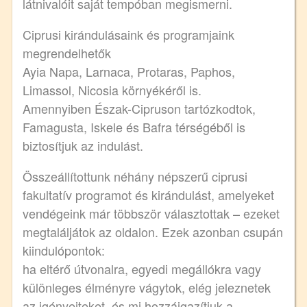
látnivalóit saját tempóban megismerni.
Ciprusi kirándulásaink és programjaink
megrendelhetők
Ayia Napa, Larnaca, Protaras, Paphos,
Limassol, Nicosia környékéről is.
Amennyiben Észak-Cipruson tartózkodtok,
Famagusta, Iskele és Bafra térségéből is
biztosítjuk az indulást.
Összeállítottunk néhány népszerű ciprusi
fakultatív programot és kirándulást, amelyeket
vendégeink már többször választottak – ezeket
megtaláljátok az oldalon. Ezek azonban csupán
kiindulópontok:
ha eltérő útvonalra, egyedi megállókra vagy
különleges élményre vágytok, elég jeleznetek
az igényeiteket, és mi hozzáigazítjuk a